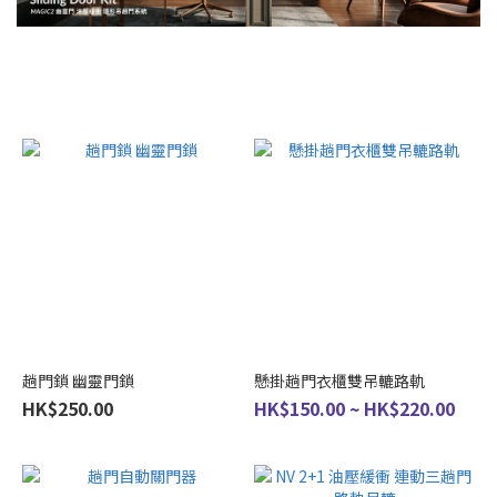
趟
門
承
重
82KG
(2)
113KG
(1)
70KG
(3)
50KG
(1)
趟門鎖 幽靈門鎖
懸掛趟門衣櫃雙吊轆路軌
80KG
HK$250.00
HK$150.00 ~ HK$220.00
(1)