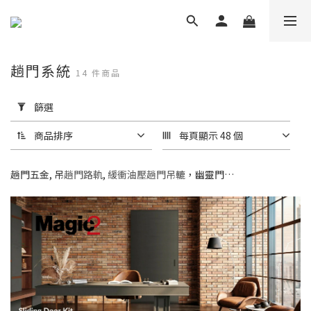
趟門系統
14 件商品
套
用
篩選
篩
選
商品排序
每頁顯示 48 個
(0/20)
趟門五金, 吊
趟門路軌
,
緩衝油壓趟門吊轆
，幽靈門…
品
牌
NV
(11)
Terno
Scorrevoli
(1)