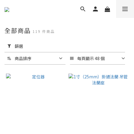
全部商品
119 件商品
套
用
篩選
篩
選
商品排序
每頁顯示 48 個
(0/20)
品
牌
NV
(39)
Samco
Shower
Door