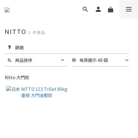
NITTO
1 件商品
套
用
篩選
篩
選
商品排序
每頁顯示 48 個
(0/20)
Nitto 大門鉸
品
牌
Nitto
Kohki
(1)