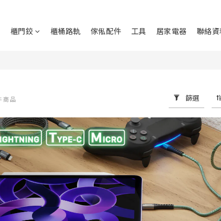
鉸
櫃門鉸
櫃桶路軌
傢俬配件
工具
居家電器
聯絡資
篩選
 件商品