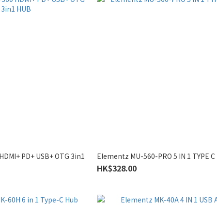
HDMI+ PD+ USB+ OTG 3in1
Elementz MU-560-PRO 5 IN 1 TYPE C
HK$328.00