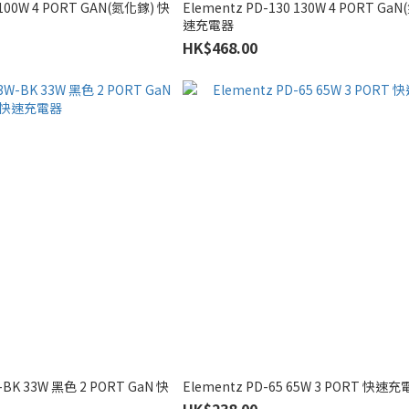
 100W 4 PORT GAN(氮化鎵) 快
Elementz PD-130 130W 4 PORT Ga
速充電器
HK$468.00
-BK 33W 黑色 2 PORT GaN 快
Elementz PD-65 65W 3 PORT 快速
HK$238.00