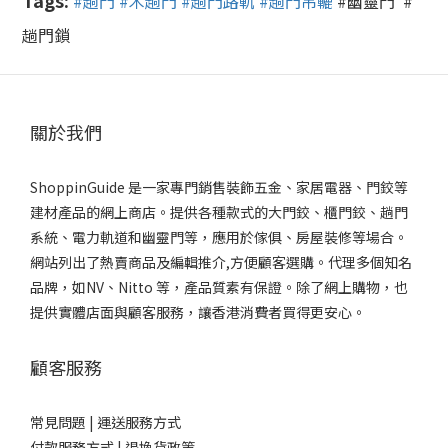
#趟門
#木趟門
#趟門路軌
#趟門吊轆
#幽靈門 #
趟門鎖
關於我們
ShoppinGuide 是一家專門銷售裝飾五金、家居電器、門鉸等
建材產品的網上商店。提供各種款式的大門鉸、櫃門鉸、趟門
系統、電力軌道和幽靈門等，應用於傢俱、房屋裝修等場合。
網站列出了熱賣商品及編輯推介,方便顧客選購。代理多個知名
品牌，如NV、Nitto 等，產品質素有保證。除了網上購物，也
提供實體店面與顧客服務，讓香港消費者買得更安心。
顧客服務
常見問題 |
運送服務方式
付款服務方式 |
退換貨政策