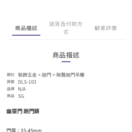
送貨及付款方
商品描述
顧客評價
式
商品描述
裝飾五金
>
趟門
>
無聲趟門吊轆
類別
DLS-103
貨號
N
/A
品牌
SG
商店
幽靈門 趟門鎖
門厚：35-45mm