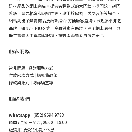
建材產品的網上商店。提供各種款式的大門鉸、櫃門鉸、趟門
（包括最多 100 個指紋），並能夠在 -10℃ 至 +65℃ 的環境中
系統、電力軌道和幽靈門等，應用於傢俱、房屋裝修等場合。
運行，適應香港多變的氣候。其電池壽命可達 50,000 次開鎖，
網站列出了熱賣商品及編輯推介,方便顧客選購。代理多個知名
通常可持續使用一年，並設有低電量警報，讓您不必擔心突然斷
品牌，如NV、Nitto 等，產品質素有保證。除了網上購物，也
電的尷尬。總結JD323T 黑色指紋電子鎖不僅以其高性價比和多
提供實體店面與顧客服務，讓香港消費者買得更安心。
功能性贏得了香港市場的青睞，更以其易用性和耐用性提升了用
戶的生活質量。無論您是希望提升居家安全，還是為商業場所提
供更好的防護，JD323T 都是您不可錯過的選擇。探索更多關於
顧客服務
JD323T 的信息，讓您的空間更安全、更智能！
常見問題 |
運送服務方式
付款服務方式 |
退換貨政策
條款與細則 |
防詐騙宣導
聯絡我們
WhatsApp :
(852) 9694 9788
時間 :
星期一至六, 09:00 - 18:00
(星期日及公眾假期 : 休息)