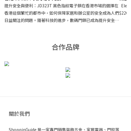
提升安全與便利：JD323T 黑色指紋電子鎖在香港市場的選擇在
Elesgo 德國纖維木地板 尺寸 : 1294 X 185 X 8mm 清倉特價 :
香港這個繁忙的都市中，如何保障家居和辦公室的安全成為人們
日益關注的問題。隨著科技的進步，數碼門鎖已成為提升安全性
和便利性的理想選擇。其中，JD323T 黑色指紋電子鎖以其高性
價比和優越性能在市場中脫穎而出，特別適合公屋、居屋、木
門、鐵閘及鋼閘的安裝需求。經濟實惠，性能優越JD323T 為應
合作品牌
對經濟下行而設計，是入門級價格與優質性能的完美結合，非常
適合注重價格的建築項目，如公屋和居屋。其由 C45 鋼製成，
並且擁有防鏽外殼，確保了產品的耐用性和長壽命。多元解鎖方
式，智能管理JD323T 提供多種解鎖方式，包括 Bluetooth
App、指紋、密碼、卡片及緊急鑰匙，滿足不同用戶的需求。其
軍用級微電腦芯片 PCB 板，確保了穩定的性能和高效的管理。
無論是 Air BNB、共管公寓、學校還是辦公室，JD323T 都能為
您提供可靠的安全保障。易於安裝，省時省力JD323T 支持 DIY
安裝，只需三個步驟約 6 分鐘即可完成，讓用戶輕鬆上手，節省
關於我們
安裝成本和時間。其適用於 35-70 毫米的門厚度，並能夠通用
於多種防盜鎖體，適合香港的木門、鐵閘及鋼閘等不同類型的
ShoppinGuide 是一家專門銷售裝飾五金、家居電器、門鉸等
門。高容量用戶管理與持久耐用JD323T 支持最多 889 位用戶