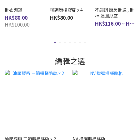
掛衣繩鐘
可調廚櫃膠腳 x 4
不鏽鋼 廚房掛通 , 掛
桿 連圓形座
HK$80.00
HK$80.00
HK$116.00 ~ HK$155.00
HK$100.00
編輯之選
油壓緩衝 三節櫃桶路軌 x 2
NV 㩒彈櫃桶路軌