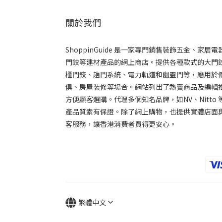
關於我們
ShoppinGuide 是一家專門銷售裝飾五金、家居電
門鉸等建材產品的網上商店。提供各種款式的大門
櫃門鉸、趟門系統、電力軌道和幽靈門等，應用於
俱、房屋裝修等場合。網站列出了熱賣商品及編輯推
方便顧客選購。代理多個知名品牌，如NV、Nitto 
產品質素有保證。除了網上購物，也提供實體店面
客服務，讓香港消費者買得更安心。
繁體中文