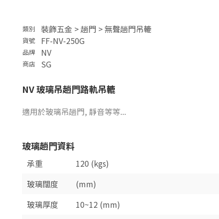
裝飾五金
>
趟門
>
無聲趟門吊轆
類別
FF-NV-250G
貨號
NV
品牌
SG
商店
NV
玻璃吊
趟門路軌吊轆
適用於
玻璃吊趟門,
靜音等等...
玻璃
趟門資料
承重
120 (kgs)
玻璃闊度
(mm)
玻璃厚度
10~12 (mm)