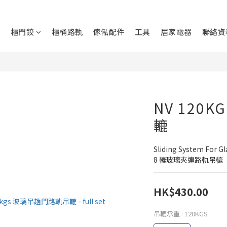
鉸
櫃門鉸
櫃桶路軌
傢俬配件
工具
居家電器
聯絡資
NV 120
轆
Sliding System For G
8 轆玻璃夾連路軌吊轆
HK$430.00
吊轆承重
: 120KGS