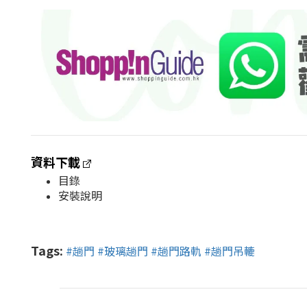
資料下載
目錄
安裝說明
Tags:
#趟門
#玻璃趟門
#趟門路軌
#趟門吊轆