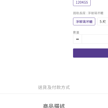
120KGS
路軌長度
: 淨玻璃吊轆
淨玻璃吊轆
5 尺
數量
送貨及付款方式
商品描述