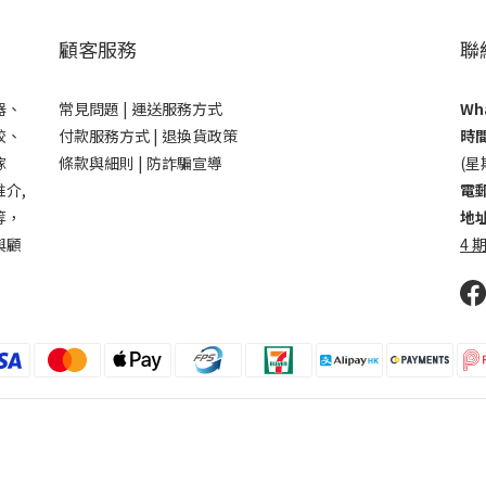
顧客服務
聯
器、
常見問題 |
運送服務方式
Wha
鉸、
付款服務方式 |
退換貨政策
時間
傢
條款與細則 |
防詐騙宣導
(星
介,
電郵
等，
地址
與顧
4 期