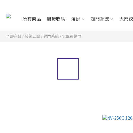
所有商品
廚房收納
浴屏
趟門系統
大門
全部商品
/
裝飾五金
/
趟門系統
/
無聲吊趟門