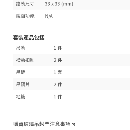
路軌尺寸
33 x 33 (mm)
緩衝功能
N/A
套裝產品包括
吊軌
1 件
撥動扣制
2 件
吊轆
1 套
吊碼片
2 件
地轆
1 件
購買玻璃吊趟門注意事項