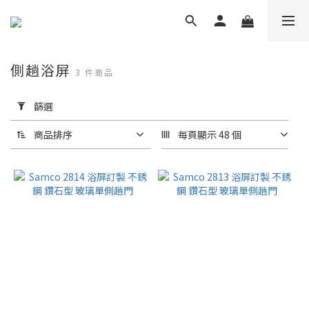
側趟浴屏
3 件商品
套
用
篩選
篩
選
商品排序
每頁顯示 48 個
(0/20)
品
牌
Samco
Shower
Door
(3)