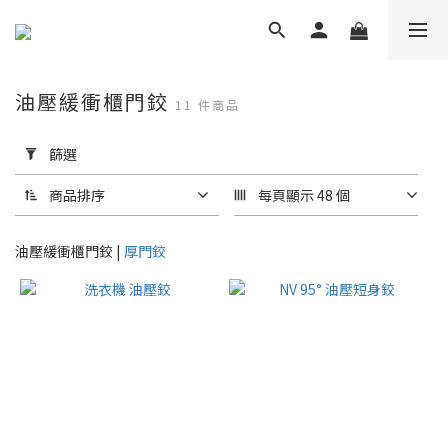
油壓緩衝櫃門鉸
11 件商品
套
用
篩選
篩
選
商品排序
每頁顯示 48 個
(0/20)
油壓緩衝櫃門鉸 |
厚門鉸
品
牌
NV
(11)