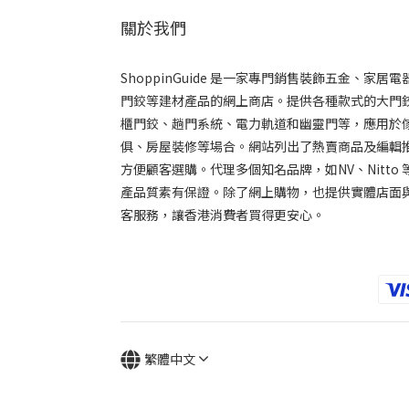
關於我們
ShoppinGuide 是一家專門銷售裝飾五金、家居電
門鉸等建材產品的網上商店。提供各種款式的大門
櫃門鉸、趟門系統、電力軌道和幽靈門等，應用於
俱、房屋裝修等場合。網站列出了熱賣商品及編輯推
方便顧客選購。代理多個知名品牌，如NV、Nitto 
產品質素有保證。除了網上購物，也提供實體店面
客服務，讓香港消費者買得更安心。
繁體中文