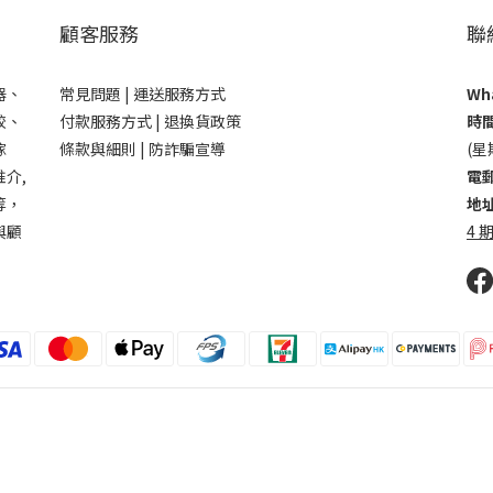
顧客服務
聯
器、
常見問題 |
運送服務方式
Wha
鉸、
付款服務方式 |
退換貨政策
時間
傢
條款與細則 |
防詐騙宣導
(星
介,
電郵
等，
地址
與顧
4 期