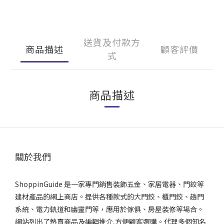
送貨及付款方
商品描述
顧客評價
式
商品描述
關於我們
ShoppinGuide 是一家專門銷售裝飾五金、家居電器、門鉸等
建材產品的網上商店。提供各種款式的大門鉸、櫃門鉸、趟門
系統、電力軌道和幽靈門等，應用於傢俱、房屋裝修等場合。
網站列出了熱賣商品及編輯推介,方便顧客選購。代理多個知名