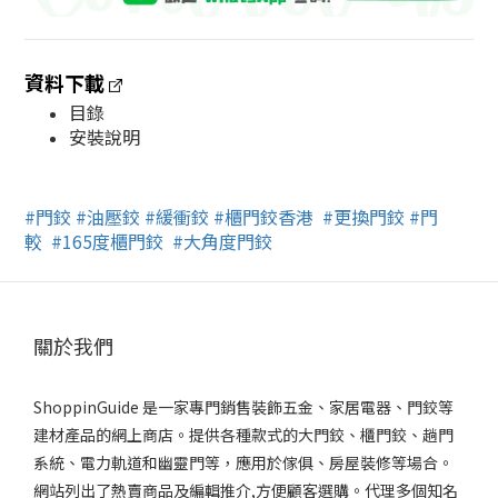
資料下載
目錄
安裝說明
#門鉸
#油壓鉸
#緩衝鉸
#櫃門鉸香港
#更換門鉸
#門
較
#165度櫃門鉸
#大角度門鉸
關於我們
ShoppinGuide 是一家專門銷售裝飾五金、家居電器、門鉸等
建材產品的網上商店。提供各種款式的大門鉸、櫃門鉸、趟門
系統、電力軌道和幽靈門等，應用於傢俱、房屋裝修等場合。
網站列出了熱賣商品及編輯推介,方便顧客選購。代理多個知名