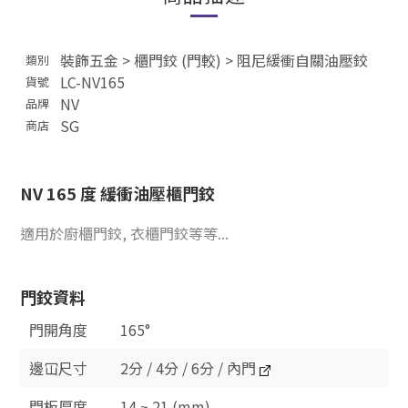
裝飾五金
>
櫃門鉸 (門較)
>
阻尼緩衝自關油壓鉸
類別
LC-NV165
貨號
NV
品牌
SG
商店
NV 165 度 緩衝油壓櫃門鉸
適用於廚櫃門鉸, 衣櫃門鉸等等...
門鉸資料
門開角度
165°
邊冚尺寸
2分 / 4分 / 6分 / 內門
門板厚度
14 ~ 21 (mm)