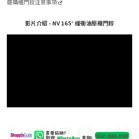
選購櫃門鉸注意事項
影片介紹 - NV 165° 緩衝油壓櫃門鉸