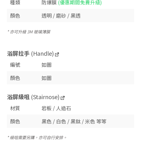
種類
防爆膜
(優惠期間免費升級)
顏色
透明 / 磨砂 / 黑透
* 亦可升級 3M 玻璃薄膜
浴屏拉手
(Handle)
編號
如圖
顏色
如圖
浴屏
級咀
(Stairnose)
材質
岩板 / 人造石
顏色
黑色 / 白色 / 黑鈦 / 米色 等等
* 級咀需要另購，亦可自行安排。