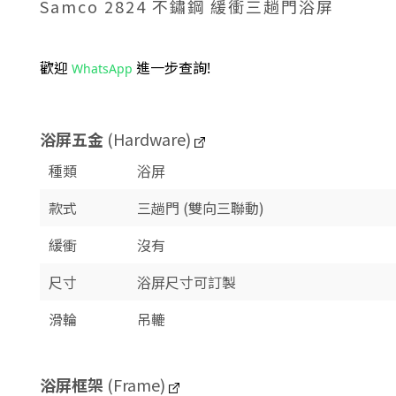
Samco 2824 不鏽鋼
緩衝
三趟門浴屏
歡迎
進一步查詢!
WhatsApp
浴屏五金
(Hardware)
種類
浴屏
款式
三趟門 (雙向三聯動)
緩衝
沒有
尺寸
浴屏尺寸可訂製
滑輪
吊轆
浴屏框架
(Frame)