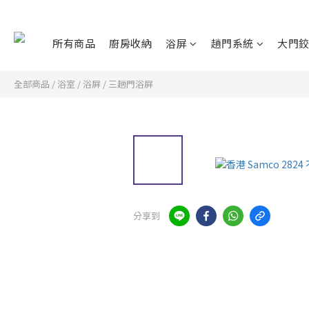
所有商品
廚房收納
浴屏
趟門系統
大門
全部商品
/
浴室
/
浴屏
/
三趟門浴屏
分享到