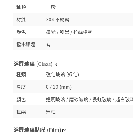
種類
一般
材質
304 不銹鋼
顏色
鏡光 / 啞黑 / 拉絲槍灰
擋水膠邊
有
浴屏玻璃
(Glass)
種類
強化玻璃 (鋼化)
厚度
8 / 10 (mm)
顏色
透明玻璃 / 磨砂玻璃 / 長虹玻璃 / 超白玻璃
框架
無框
浴屏玻璃貼膜
(Film)