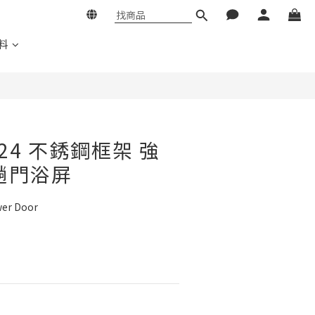
料
2824 不銹鋼框架 強
趟門浴屏
wer Door