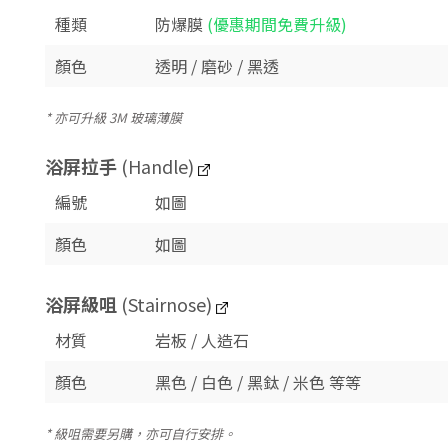
種類
防爆膜
(優惠期間免費升級)
顏色
透明 / 磨砂 / 黑透
* 亦可升級 3M 玻璃薄膜
浴屏拉手
(Handle)
編號
如圖
顏色
如圖
浴屏
級咀
(Stairnose)
材質
岩板 / 人造石
顏色
黑色 / 白色 / 黑鈦 / 米色 等等
* 級咀需要另購，亦可自行安排。