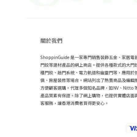
關於我們
ShoppinGuide 是一家專門銷售裝飾五金、家居電
門鉸等建材產品的網上商店。提供各種款式的大門
櫃門鉸、趟門系統、電力軌道和幽靈門等，應用於
俱、房屋裝修等場合。網站列出了熱賣商品及編輯推
方便顧客選購。代理多個知名品牌，如NV、Nitto 
產品質素有保證。除了網上購物，也提供實體店面
客服務，讓香港消費者買得更安心。