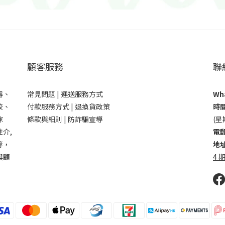
顧客服務
聯
器、
常見問題 |
運送服務方式
Wha
鉸、
付款服務方式 |
退換貨政策
時間
傢
條款與細則 |
防詐騙宣導
(星
介,
電郵
等，
地址
與顧
4 期