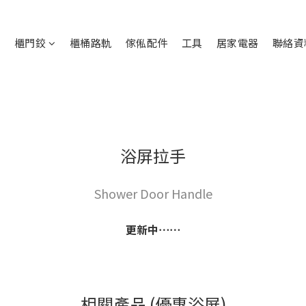
鉸
櫃門鉸
櫃桶路軌
傢俬配件
工具
居家電器
聯絡資
浴屏拉手
Shower Door Handle
更新中⋯⋯
相關產品 (優惠浴屏)