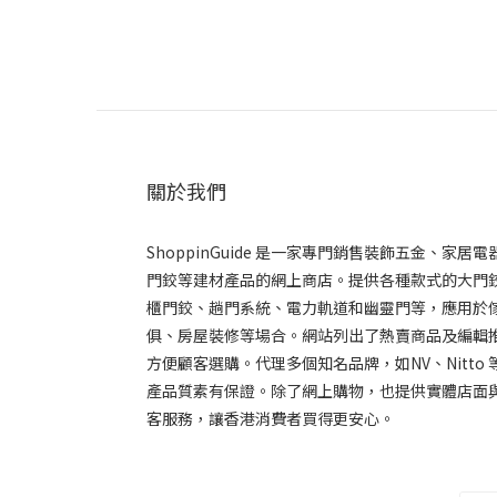
關於我們
ShoppinGuide 是一家專門銷售裝飾五金、家居電
門鉸等建材產品的網上商店。提供各種款式的大門
櫃門鉸、趟門系統、電力軌道和幽靈門等，應用於
俱、房屋裝修等場合。網站列出了熱賣商品及編輯推
方便顧客選購。代理多個知名品牌，如NV、Nitto 
產品質素有保證。除了網上購物，也提供實體店面
客服務，讓香港消費者買得更安心。