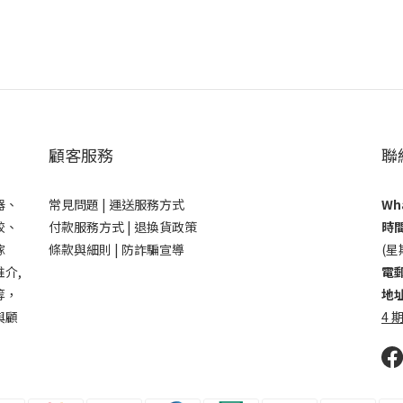
顧客服務
聯
器、
常見問題 |
運送服務方式
Wha
鉸、
付款服務方式 |
退換貨政策
時間
傢
條款與細則 |
防詐騙宣導
(星
介,
電郵
等，
地址
與顧
4 期