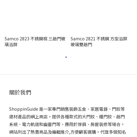
Samco 2823 不銹鋼框 三趟門玻
Samco 2821 不銹鋼 方型浴屏
璃浴屏
玻璃雙趟門
關於我們
ShoppinGuide 是一家專門銷售裝飾五金、家居電器、門鉸等
建材產品的網上商店。提供各種款式的大門鉸、櫃門鉸、趟門
系統、電力軌道和幽靈門等，應用於傢俱、房屋裝修等場合。
網站列出了熱賣商品及編輯推介,方便顧客選購。代理多個知名