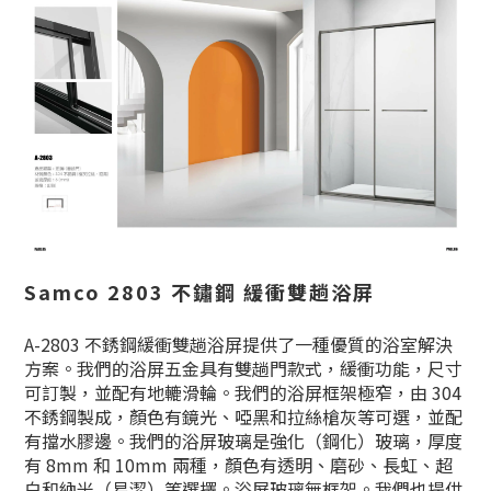
Samco 2803 不鏽鋼 緩衝雙趟浴屏
A-2803 不銹鋼緩衝雙趟浴屏提供了一種優質的浴室解決
方案。我們的浴屏五金具有雙趟門款式，緩衝功能，尺寸
可訂製，並配有地轆滑輪。我們的浴屏框架極窄，由 304
不銹鋼製成，顏色有鏡光、啞黑和拉絲槍灰等可選，並配
有擋水膠邊。我們的浴屏玻璃是強化（鋼化）玻璃，厚度
有 8mm 和 10mm 兩種，顏色有透明、磨砂、長虹、超
白和納米（易潔）等選擇。浴屏玻璃無框架。我們也提供