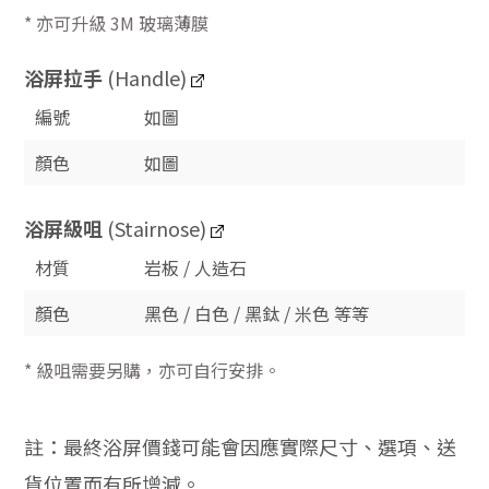
* 亦可升級 3M 玻璃薄膜
浴屏拉手
(Handle)
編號
如圖
顏色
如圖
浴屏
級咀
(Stairnose)
材質
岩板 / 人造石
顏色
黑色 / 白色 / 黑鈦 / 米色 等等
* 級咀需要另購，亦可自行安排。
註：最終浴屏價錢可能會因應實際尺寸、選項、送
貨位置而有所增減。