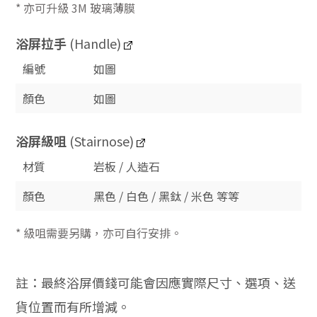
* 亦可升級 3M 玻璃薄膜
浴屏拉手
(Handle)
編號
如圖
顏色
如圖
浴屏
級咀
(Stairnose)
材質
岩板 / 人造石
顏色
黑色 / 白色 / 黑鈦 / 米色 等等
* 級咀需要另購，亦可自行安排。
註：最終浴屏價錢可能會因應實際尺寸、選項、送
貨位置而有所增減。