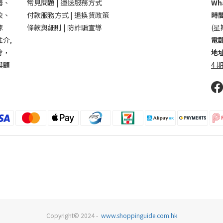
器、
常見問題 |
運送服務方式
Wha
鉸、
付款服務方式 |
退換貨政策
時間
傢
條款與細則 |
防詐騙宣導
(星
介,
電郵
等，
地址
與顧
4 期
Copyright© 2024 -
www.shoppinguide.com.hk