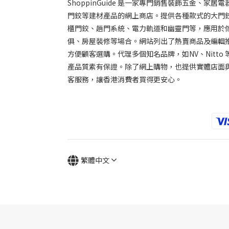
ShoppinGuide 是一家專門銷售裝飾五金、家居電
門鉸等建材產品的網上商店。提供各種款式的大門
櫃門鉸、趟門系統、電力軌道和幽靈門等，應用於
俱、房屋裝修等場合。網站列出了熱賣商品及編輯推
方便顧客選購。代理多個知名品牌，如NV、Nitto 
產品質素有保證。除了網上購物，也提供實體店面
客服務，讓香港消費者買得更安心。
繁體中文