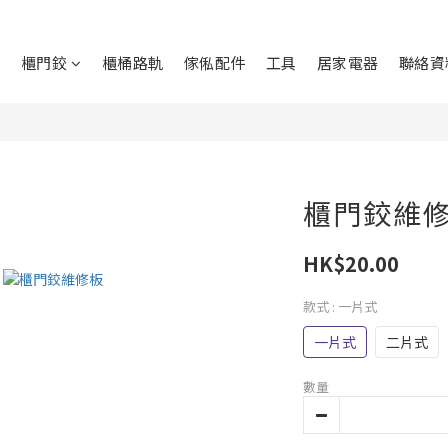
鉸
櫃門鉸
櫃桶路軌
傢俬配件
工具
居家電器
聯絡資
櫃門鉸維
HK$20.00
款式
: 一片式
一片式
二片式
數量