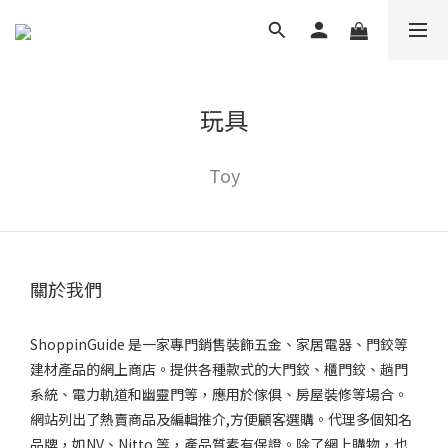
玩具
Toy
關於我們
ShoppinGuide 是一家專門銷售裝飾五金、家居電器、門鉸等
建材產品的網上商店。提供各種款式的大門鉸、櫃門鉸、趟門
系統、電力軌道和幽靈門等，應用於傢俱、房屋裝修等場合。
網站列出了熱賣商品及編輯推介,方便顧客選購。代理多個知名
品牌，如NV、Nitto 等，產品質素有保證。除了網上購物，也