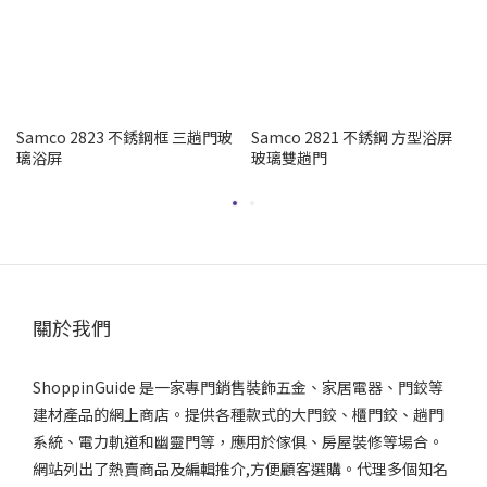
Samco 2823 不銹鋼框 三趟門玻
Samco 2821 不銹鋼 方型浴屏
璃浴屏
玻璃雙趟門
關於我們
ShoppinGuide 是一家專門銷售裝飾五金、家居電器、門鉸等
建材產品的網上商店。提供各種款式的大門鉸、櫃門鉸、趟門
系統、電力軌道和幽靈門等，應用於傢俱、房屋裝修等場合。
網站列出了熱賣商品及編輯推介,方便顧客選購。代理多個知名