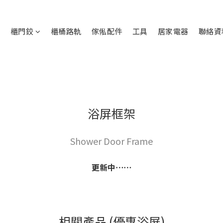
鉸
櫃門鉸
櫃桶路軌
傢俬配件
工具
居家電器
聯絡資
浴屏框架
Shower Door Frame
更新中⋯⋯
相關產品 (優惠浴屏)