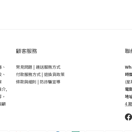
顧客服務
聯
器、
常見問題 |
運送服務方式
Wha
鉸、
付款服務方式 |
退換貨政策
時間
傢
條款與細則 |
防詐騙宣導
(星
介,
電郵
等，
地址
與顧
4 期