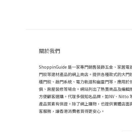
關於我們
ShoppinGuide 是一家專門銷售裝飾五金、家居電
門鉸等建材產品的網上商店。提供各種款式的大門
櫃門鉸、趟門系統、電力軌道和幽靈門等，應用於
俱、房屋裝修等場合。網站列出了熱賣商品及編輯推
方便顧客選購。代理多個知名品牌，如NV、Nitto 
產品質素有保證。除了網上購物，也提供實體店面
客服務，讓香港消費者買得更安心。