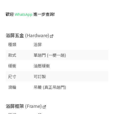
歡迎
進一步查詢!
WhatsApp
浴屏五金
(Hardware)
種類
浴屏
款式
單趟門 (一梗一趟)
緩衝
油壓緩衝
尺寸
可訂製
滑輪
吊轆 (真正吊趟門)
浴屏框架
(Frame)