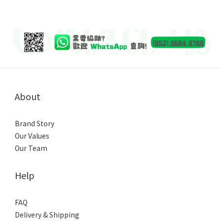
About
Brand Story
Our Values
Our Team
Help
FAQ
Delivery & Shipping