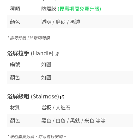
種類
防爆膜
(優惠期間免費升級)
顏色
透明 / 磨砂 / 黑透
* 亦可升級 3M 玻璃薄膜
浴屏拉手
(Handle)
編號
如圖
顏色
如圖
浴屏
級咀
(Stairnose)
材質
岩板 / 人造石
顏色
黑色 / 白色 / 黑鈦 / 米色 等等
* 級咀需要另購，亦可自行安排。