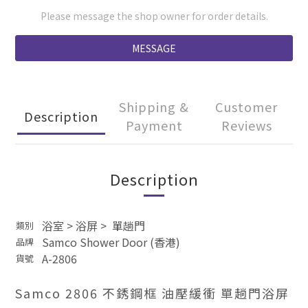
Please message the shop owner for order details.
MESSAGE
Shipping &
Customer
Description
Payment
Reviews
Description
浴室
>
浴屏
>
單
趟門
類別
Samco Shower Door (香港)
品牌
A-2806
貨號
Samco 2806 不銹鋼框 油壓緩衝 單趟門浴屏