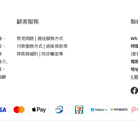
顧客服務
聯
器、
常見問題 |
運送服務方式
Wha
鉸、
付款服務方式 |
退換貨政策
時間
傢
條款與細則 |
防詐騙宣導
(星
介,
電郵
等，
地址
與顧
4 期