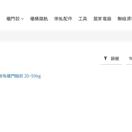
鉸
櫃門鉸
櫃桶路軌
傢俬配件
工具
居家電器
聯絡資
篩選