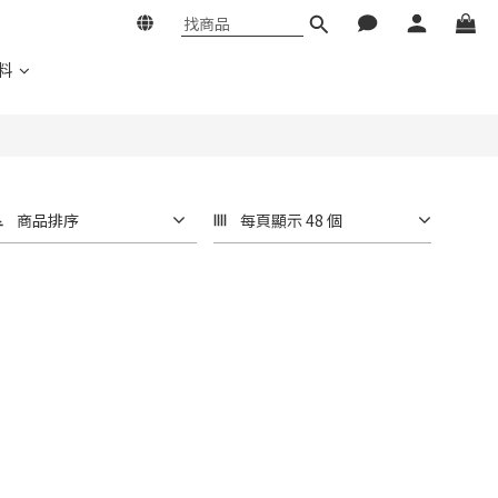
料
商品排序
每頁顯示 48 個