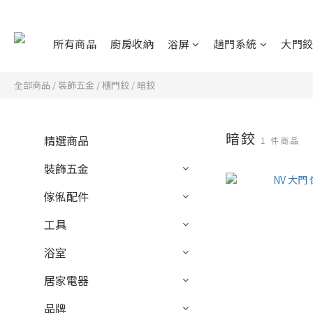
所有商品
廚房收納
浴屏
趟門系統
大門
全部商品
/
裝飾五金
/
櫃門鉸
/
暗鉸
暗鉸
精選商品
1 件商品
裝飾五金
傢俬配件
工具
浴室
居家電器
品牌