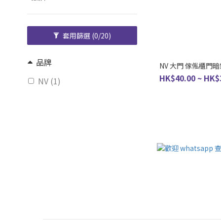
套用篩選
(0/20)
品牌
NV 大門 傢俬櫃門暗鉸
HK$40.00 ~ HK$
NV (1)