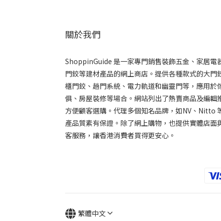
關於我們
ShoppinGuide 是一家專門銷售裝飾五金、家居電
門鉸等建材產品的網上商店。提供各種款式的大門
櫃門鉸、趟門系統、電力軌道和幽靈門等，應用於
俱、房屋裝修等場合。網站列出了熱賣商品及編輯推
方便顧客選購。代理多個知名品牌，如NV、Nitto 
產品質素有保證。除了網上購物，也提供實體店面
客服務，讓香港消費者買得更安心。
繁體中文