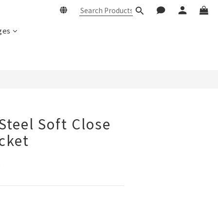
ges
Steel Soft Close
cket
架