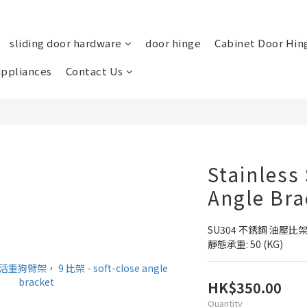
sliding door hardware
door hinge
Cabinet Door Hin
ppliances
Contact Us
Stainless 
Angle Bra
SU304 不銹鋼 油壓比
靜態承重: 50 (KG)
HK$350.00
Quantity