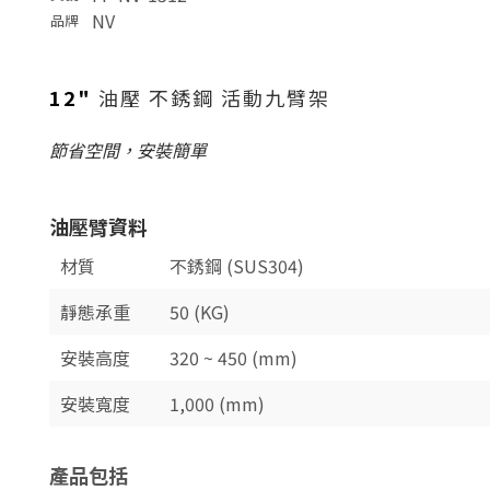
NV
品牌
12"
油壓 不銹鋼 活動九臂架
節省空間，安裝簡單
油壓臂資料
材質
不銹鋼 (SUS304)
靜態承重
50 (KG)
安裝高度
320 ~ 450 (mm)
安裝寬度
1,000 (mm)
產品包括