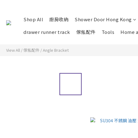
Shop All
廚房收納
Shower Door Hong Kong
drawer runner track
傢俬配件
Tools
Home a
View All
/
傢俬配件
/
Angle Bracket