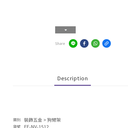
Share
Description
裝飾五金
>
狗臂架
類別
FF-NV-1512
貨號