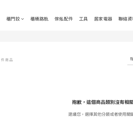
鉸
櫃門鉸
櫃桶路軌
傢俬配件
工具
居家電器
聯絡資
0 件商品
抱歉，這個商品類別沒有相
建議您，選擇其他分類或者使用關