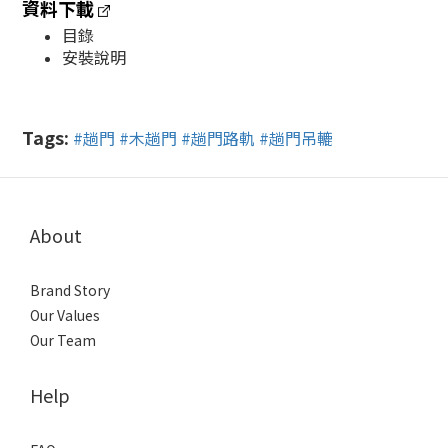
資料下載
目錄
安裝說明
Tags:
#趟門
#木趟門
#趟門路軌
#趟門吊轆
About
Brand Story
Our Values
Our Team
Help