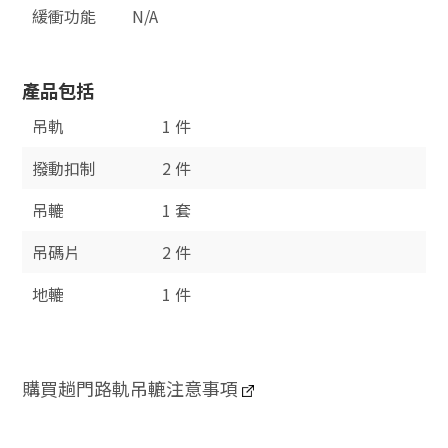
緩衝功能
N/A
產品包括
吊軌
1 件
撥動扣制
2 件
吊轆
1 套
吊碼片
2 件
地轆
1 件
購買趟門路軌吊轆注意事項