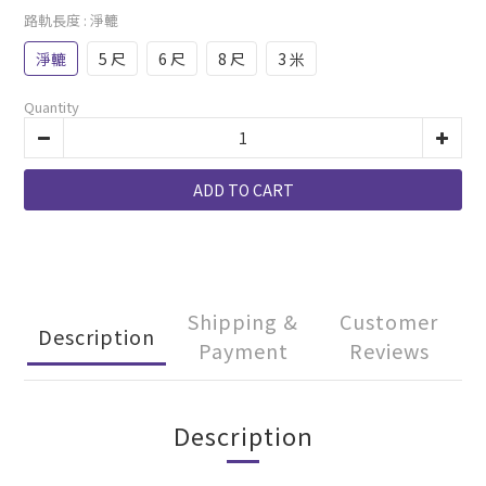
路軌長度
: 淨轆
淨轆
5 尺
6 尺
8 尺
3 米
Quantity
ADD TO CART
Shipping &
Customer
Description
Payment
Reviews
Description