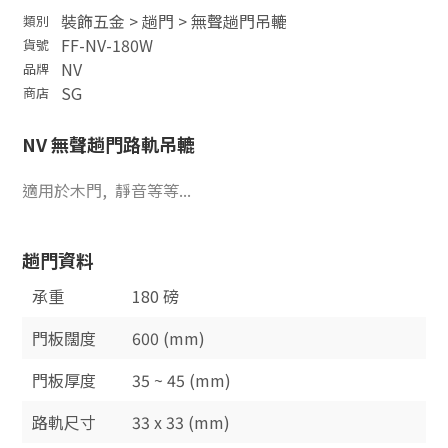
裝飾五金
>
趟門
>
無聲趟門吊轆
類別
FF-NV-180W
貨號
NV
品牌
SG
商店
NV 無聲趟門路軌吊轆
適用於木門,
靜音等等...
趟門資料
承重
180 磅
門板闊度
600 (mm)
門板厚度
35 ~ 45 (mm)
路軌尺寸
33 x 33 (mm)