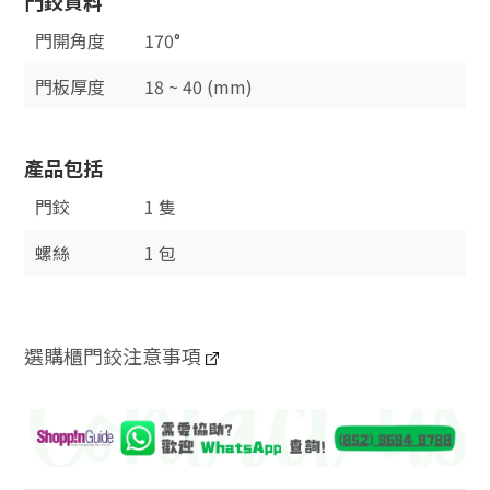
門鉸資料
門開角度
170°
門板厚度
18 ~ 40 (mm)
產品包括
門鉸
1 隻
螺絲
1 包
選購櫃門鉸注意事項