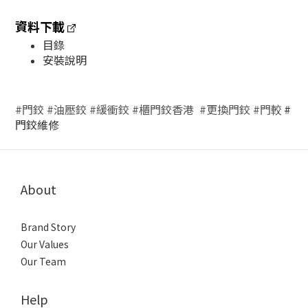
資料下載
目錄
安裝說明
#門鉸
#油壓鉸
#緩衝鉸
#櫃門鉸香港
#更換門鉸
#門較
#
門鉸維修
About
Brand Story
Our Values
Our Team
Help