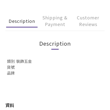
Shipping &
Customer
Description
Payment
Reviews
Description
類別
裝飾五金
貨號
品牌
資料