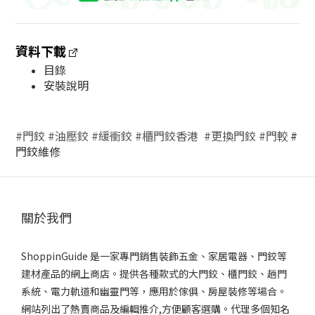
資料下載
目錄
安裝說明
#門鉸
#油壓鉸
#緩衝鉸
#櫃門鉸香港
#更換門鉸
#門較
#
門鉸維修
關於我們
ShoppinGuide 是一家專門銷售裝飾五金、家居電器、門鉸等
建材產品的網上商店。提供各種款式的大門鉸、櫃門鉸、趟門
系統、電力軌道和幽靈門等，應用於傢俱、房屋裝修等場合。
網站列出了熱賣商品及編輯推介,方便顧客選購。代理多個知名