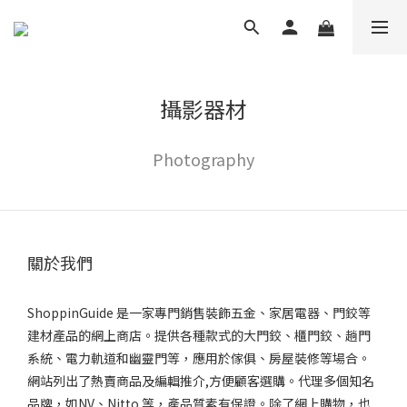
攝影器材
Photography
關於我們
ShoppinGuide 是一家專門銷售裝飾五金、家居電器、門鉸等
建材產品的網上商店。提供各種款式的大門鉸、櫃門鉸、趟門
系統、電力軌道和幽靈門等，應用於傢俱、房屋裝修等場合。
網站列出了熱賣商品及編輯推介,方便顧客選購。代理多個知名
品牌，如NV、Nitto 等，產品質素有保證。除了網上購物，也