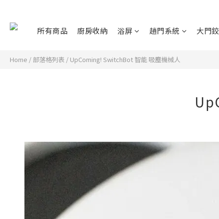
所有商品
廚房收納
浴屏
趟門系統
大門
Home
/
部落格列表
/
UpComing! SwitchBot 智能 吸塵機械人
Up