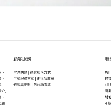
顧客服務
聯
器、
常見問題 |
運送服務方式
Wha
鉸、
付款服務方式 |
退換貨政策
時間
傢
條款與細則 |
防詐騙宣導
(星
介,
電郵
等，
地址
與顧
4 期