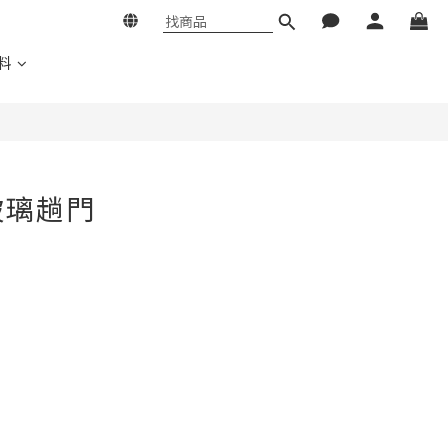
料
屏玻璃趟門