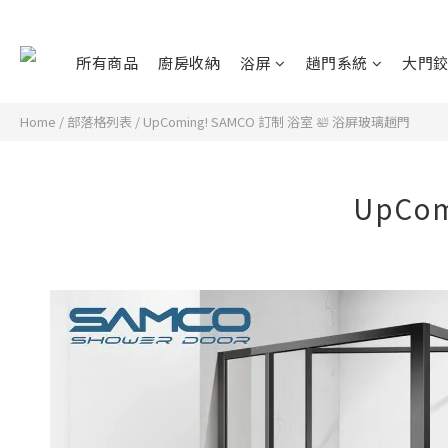
所有商品
廚房收納
浴屏
趟門系統
大門
Home
/
部落格列表
/
UpComing! SAMCO 訂制 浴室 🛀 浴屏玻璃趟門
UpCo