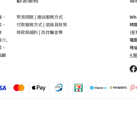
器、
常見問題 |
運送服務方式
Wha
鉸、
付款服務方式 |
退換貨政策
時間
傢
條款與細則 |
防詐騙宣導
(星
介,
電郵
等，
地址
與顧
4 期