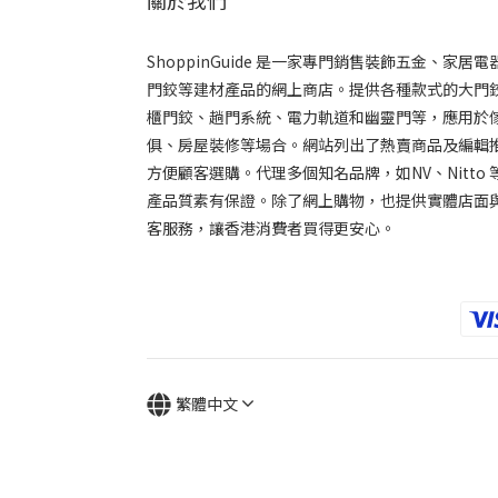
ShoppinGuide 是一家專門銷售裝飾五金、家居電
門鉸等建材產品的網上商店。提供各種款式的大門
櫃門鉸、趟門系統、電力軌道和幽靈門等，應用於
俱、房屋裝修等場合。網站列出了熱賣商品及編輯推
方便顧客選購。代理多個知名品牌，如NV、Nitto 
產品質素有保證。除了網上購物，也提供實體店面
客服務，讓香港消費者買得更安心。
繁體中文